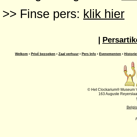
>> Finse pers:
klik hier
|
Persartik
Welkom
•
Privé bezoeken
•
Zaal verhuur
•
Pers Info
•
Evenementen
•
Historie
© Het Clockarium® Museum VZ
163 Auguste Reyersla
Belgi