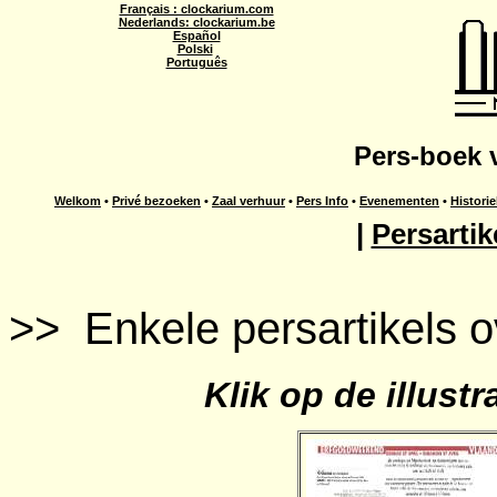
Français : clockarium.com
Nederlands: clockarium.be
Español
Polski
Português
Pers-boek 
Welkom
•
Privé bezoeken
•
Zaal verhuur
•
Pers Info
•
Evenementen
•
Historie
|
Persartik
>> Enkele persartikels o
Klik op de illustr