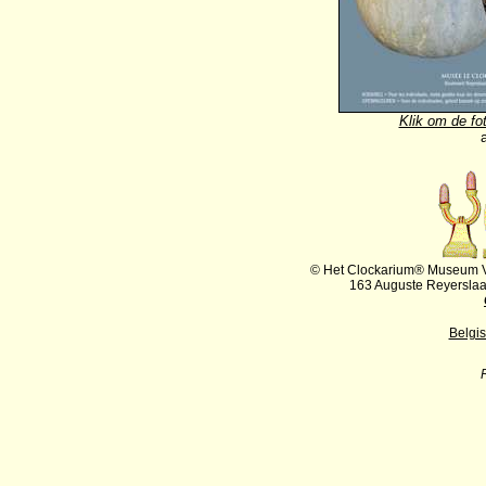
Klik om de fot
© Het Clockarium® Museum VZ
163 Auguste Reyersla
Belgi