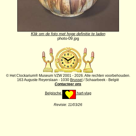
Klik om de foto met hoge definitie te laden
photo-09.jpg
© Het Clockarium® Museum VZW 2001 - 2026. Alle rechten voorbehouden.
163 Auguste Reyerslaan - 1030
Brussel
/ Schaarbeek - België
Contacteer ons
Belgische
hart-vlag
Revisie:
11/03/26