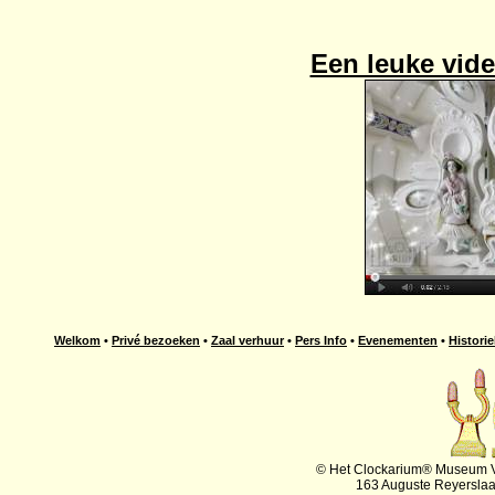
Een leuke vid
Welkom
•
Privé bezoeken
•
Zaal verhuur
•
Pers Info
•
Evenementen
•
Historie
© Het Clockarium® Museum VZ
163 Auguste Reyersla