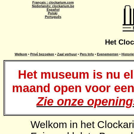
Français : clockarium.com
Nederlands: clockarium.be
Español
Polski
Português
Het Clo
Welkom
•
Privé bezoeken
•
Zaal verhuur
•
Pers Info
•
Evenementen
•
Historie
Het museum is nu e
maand open voor een 
Zie onze opening
Welkom in het Clocka