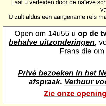
Laat u verleiden door de naïeve sch
v
U zult aldus een aangename reis mak
Open om 14u55 u
op de 
behalve uitzonderingen
, v
Frans die o
Privé bezoeken in het N
afspraak.
Verhuur voo
Zie onze opening