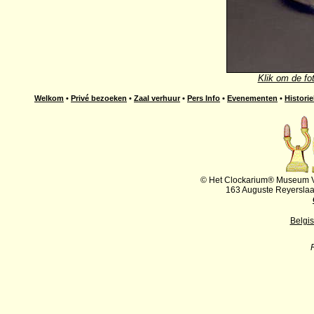
Klik om de fot
Welkom
•
Privé bezoeken
•
Zaal verhuur
•
Pers Info
•
Evenementen
•
Historie
© Het Clockarium® Museum VZ
163 Auguste Reyersla
Belgi